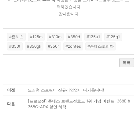
력하겠습니다
감사합니다
#존테스
#125m
#310m
#350d
#125u1
#125g1
#350t
#350gk
#350r
#zontes
#존테스코리아
목록
이전
도심형 스프린터 신규라인업이 다가옵니다!
[프로모션] 존테스 브랜드선호도 1위 기념 이벤트! 368E &
다음
368G-ADX 할인 혜택!